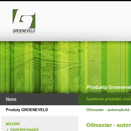
Home
Spektrum produktů znač
Produty GROENEVELD
Oilmaster - automatická 
MAZÁNÍ
Oilmaster - auto
Centrální mazání