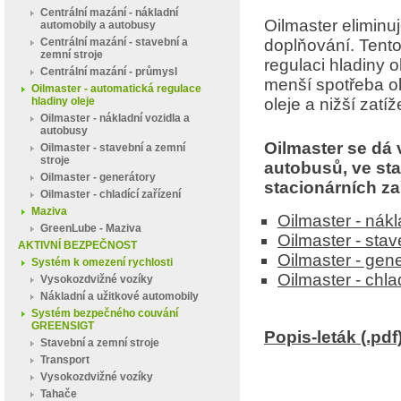
Centrální mazání - nákladní
Oilmaster eliminuj
automobily a autobusy
Centrální mazání - stavební a
doplňování. Tent
zemní stroje
regulaci hladiny 
Centrální mazání - průmysl
menší spotřeba ol
Oilmaster - automatická regulace
hladiny oleje
oleje a nižší zatíž
Oilmaster - nákladní vozidla a
autobusy
Oilmaster se dá
Oilmaster - stavební a zemní
stroje
autobusů, ve sta
Oilmaster - generátory
stacionárních za
Oilmaster - chladící zařízení
Maziva
Oilmaster - nák
GreenLube - Maziva
Oilmaster - stav
AKTIVNÍ BEZPEČNOST
Oilmaster - gen
Systém k omezení rychlosti
Oilmaster - chla
Vysokozdvižné vozíky
Nákladní a užitkové automobily
Systém bezpečného couvání
GREENSIGT
Popis-leták (.pdf
Stavební a zemní stroje
Transport
Vysokozdvižné vozíky
Tahače