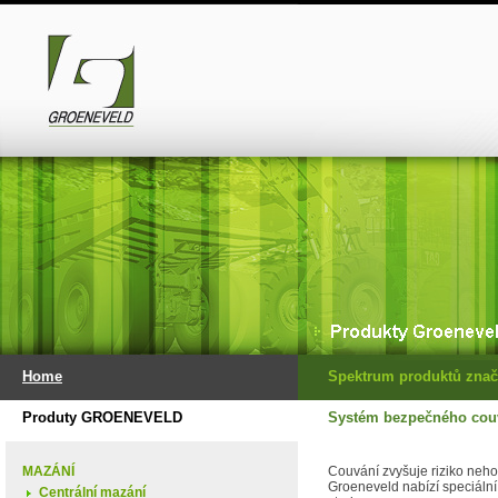
Home
Spektrum produktů znač
Produty GROENEVELD
Systém bezpečného co
MAZÁNÍ
Couvání zvyšuje riziko neho
Groeneveld nabízí speciální
Centrální mazání