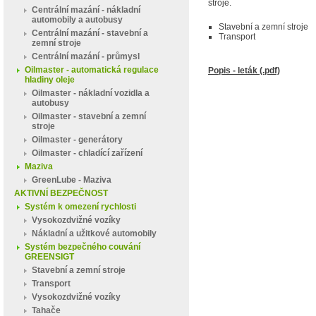
stroje.
Centrální mazání - nákladní
automobily a autobusy
Stavební a zemní stroje
Centrální mazání - stavební a
Transport
zemní stroje
Centrální mazání - průmysl
Oilmaster - automatická regulace
Popis - leták (.pdf)
hladiny oleje
Oilmaster - nákladní vozidla a
autobusy
Oilmaster - stavební a zemní
stroje
Oilmaster - generátory
Oilmaster - chladící zařízení
Maziva
GreenLube - Maziva
AKTIVNÍ BEZPEČNOST
Systém k omezení rychlosti
Vysokozdvižné vozíky
Nákladní a užitkové automobily
Systém bezpečného couvání
GREENSIGT
Stavební a zemní stroje
Transport
Vysokozdvižné vozíky
Tahače