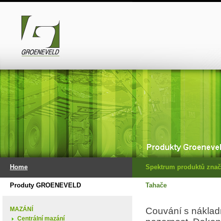
Home
Spektrum produktů znač
Produty GROENEVELD
Tahače
MAZÁNÍ
Couvání s náklad
Centrální mazání