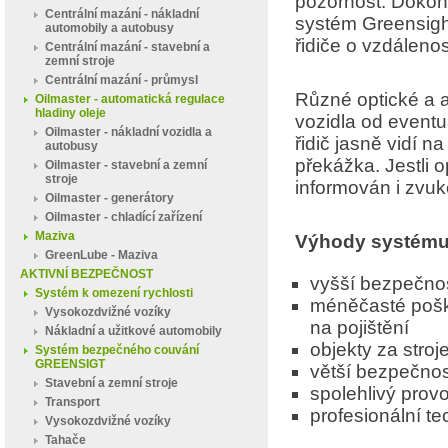
pozornost. Dokon
Centrální mazání - nákladní
systém Greensight
automobily a autobusy
řidiče o vzdáleno
Centrální mazání - stavební a
zemní stroje
Centrální mazání - průmysl
Různé optické a a
Oilmaster - automatická regulace
hladiny oleje
vozidla od eventu
Oilmaster - nákladní vozidla a
řidič jasně vidí n
autobusy
překážka. Jestli 
Oilmaster - stavební a zemní
stroje
informován i zvu
Oilmaster - generátory
Oilmaster - chladící zařízení
Maziva
Výhody systém
GreenLube - Maziva
AKTIVNÍ BEZPEČNOST
vyšší bezpečnos
Systém k omezení rychlosti
méněčasté poško
Vysokozdvižné vozíky
na pojištění
Nákladní a užitkové automobily
objekty za stro
Systém bezpečného couvání
GREENSIGT
větší bezpečnost
Stavební a zemní stroje
spolehlivý prov
Transport
profesionální te
Vysokozdvižné vozíky
Tahače