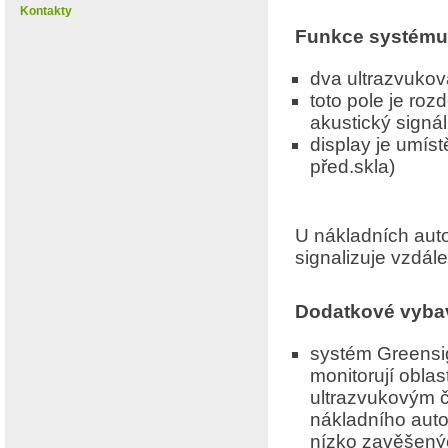
Kontakty
Funkce systém
dva ultrazvuková
toto pole je rozd
akustický signál
display je umís
před.skla)
U nákladních auto
signalizuje vzdále
Dodatkové vybav
systém Greensig
monitorují oblas
ultrazvukovým č
nákladního auto
nízko zavěšenýc