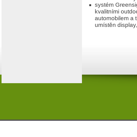
systém Greensig
kvalitními outdo
automobilem a t
umístěn display