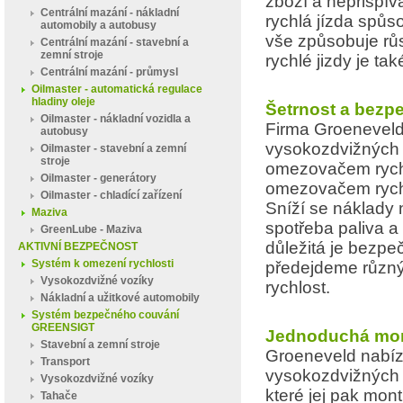
zboží a nepřispíva
Centrální mazání - nákladní
rychlá jízda spůs
automobily a autobusy
vše způsobuje růs
Centrální mazání - stavební a
zemní stroje
rychlé jizdy je tak
Centrální mazání - průmysl
Oilmaster - automatická regulace
hladiny oleje
Šetrnost a bezpe
Oilmaster - nákladní vozidla a
Firma Groeneveld 
autobusy
vysokozdvižných 
Oilmaster - stavební a zemní
stroje
omezovačem rychl
Oilmaster - generátory
omezovačem rychl
Oilmaster - chladící zařízení
Sníží se náklady 
Maziva
spotřeba paliva 
GreenLube - Maziva
důležitá je bezpe
AKTIVNÍ BEZPEČNOST
Systém k omezení rychlosti
předejdeme různý
Vysokozdvižné vozíky
rychlost.
Nákladní a užitkové automobily
Systém bezpečného couvání
GREENSIGT
Jednoduchá mon
Stavební a zemní stroje
Groeneveld nabíz
Transport
vysokozdvižných 
Vysokozdvižné vozíky
které jej pak mont
Tahače