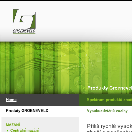
Home
Spektrum produktů znač
Produty GROENEVELD
Vysokozdvižné vozíky
MAZÁNÍ
Příliš rychlé vys
Centrální mazání