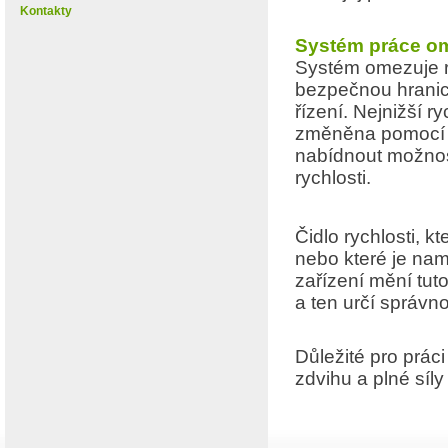
Kontakty
Systém práce om
Systém omezuje r
bezpečnou hranici
řízení. Nejnižší r
změněna pomocí 
nabídnout možnos
rychlosti.
Čidlo rychlosti, 
nebo které je nam
zařízení mění tuto
a ten určí správ
Důležité pro prác
zdvihu a plné síl